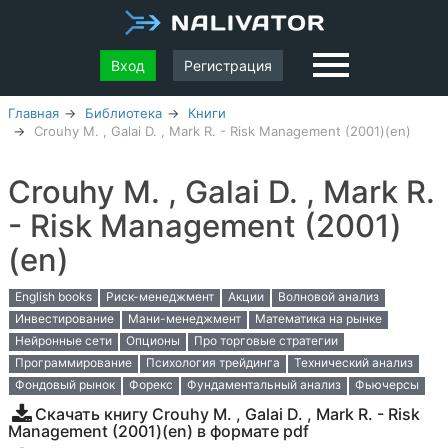
Вход
Регистрация
Главная
Библиотека
Книги
Crouhy M. , Galai D. , Mark R. - Risk Management (2001)(en)
Crouhy M. , Galai D. , Mark R.
- Risk Management (2001)
(en)
English books
Риск-менеджмент
Акции
Волновой анализ
Инвестирование
Мани-менеджмент
Математика на рынке
Нейронные сети
Опционы
Про торговые стратегии
Программирование
Психология трейдинга
Технический анализ
Фондовый рынок
Форекс
Фундаментальный анализ
Фьючерсы
Скачать книгу Crouhy M. , Galai D. , Mark R. - Risk
Management (2001)(en) в формате pdf