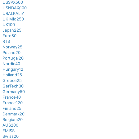
USSPX500
USNDAQ100
URALKALIY
UK Mid250
UK100
Japan225
Euro50
RTS
Norway25
Poland20
Portugal20
Nordic40
Hungary12
Holland25
Greece25
GerTech30
Germany50
France40
France120
Finland25
Denmark20
Belgium20
AUS200
EMISS
Swiss20