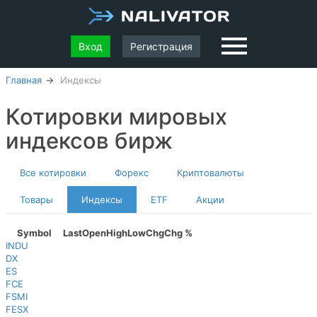
Вход
Регистрация
Главная
Индексы
Котировки мировых
индексов бирж
Все котировки
Форекс
Криптовалюты
Товары
Индексы
ETF
Акции
Symbol
Last
Open
High
Low
Chg
Chg %
INDU
DX
ES
FCE
FSMI
FESX