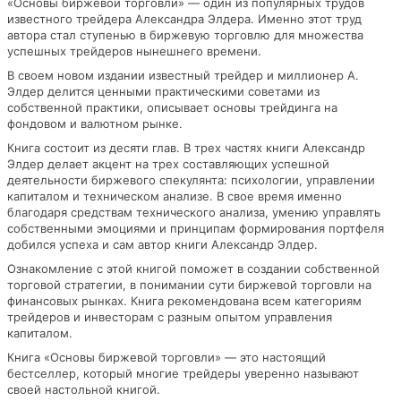
«Основы биржевой торговли» — один из популярных трудов
известного трейдера Александра Элдера. Именно этот труд
автора стал ступенью в биржевую торговлю для множества
успешных трейдеров нынешнего времени.
В своем новом издании известный трейдер и миллионер А.
Элдер делится ценными практическими советами из
собственной практики, описывает основы трейдинга на
фондовом и валютном рынке.
Книга состоит из десяти глав. В трех частях книги Александр
Элдер делает акцент на трех составляющих успешной
деятельности биржевого спекулянта: психологии, управлении
капиталом и техническом анализе. В свое время именно
благодаря средствам технического анализа, умению управлять
собственными эмоциями и принципам формирования портфеля
добился успеха и сам автор книги Александр Элдер.
Ознакомление с этой книгой поможет в создании собственной
торговой стратегии, в понимании сути биржевой торговли на
финансовых рынках. Книга рекомендована всем категориям
трейдеров и инвесторам с разным опытом управления
капиталом.
Книга «Основы биржевой торговли» — это настоящий
бестселлер, который многие трейдеры уверенно называют
своей настольной книгой.