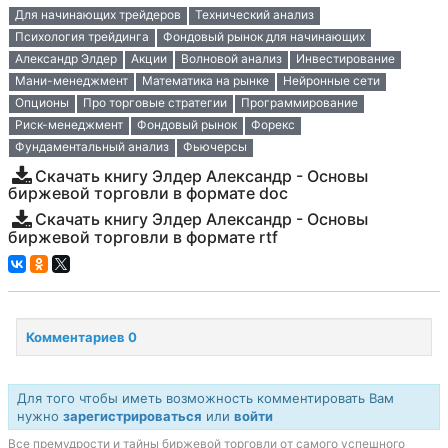
Для начинающих трейдеров
Технический анализ
Психология трейдинга
Фондовый рынок для начинающих
Александр Элдер
Акции
Волновой анализ
Инвестирование
Мани-менеджмент
Математика на рынке
Нейронные сети
Опционы
Про торговые стратегии
Программирование
Риск-менеджмент
Фондовый рынок
Форекс
Фундаментальный анализ
Фьючерсы
Скачать книгу Элдер Александр - Основы
биржевой торговли в формате doc
Скачать книгу Элдер Александр - Основы
биржевой торговли в формате rtf
Комментариев 0
Для того чтобы иметь возможность комментировать Вам
нужно
зарегистрироваться
или
войти
Все премудрости и тайны биржевой торговли от самого успешного