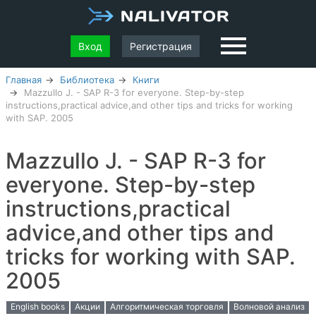
Вход
Регистрация
Главная
Библиотека
Книги
Mazzullo J. - SAP R-3 for everyone. Step-by-step
instructions,practical advice,and other tips and tricks for working
with SAP. 2005
Mazzullo J. - SAP R-3 for
everyone. Step-by-step
instructions,practical
advice,and other tips and
tricks for working with SAP.
2005
English books
Акции
Алгоритмическая торговля
Волновой анализ