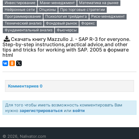
Инвестирование
Мани-менеджмент
Математика на рынке
Нейронные сети
Опционы
Про торговые стратегии
Программирование
Психология трейдинга
Риск-менеджмент
Технический анализ
Фондовый рынок
Форекс
Фундаментальный анализ
Фьючерсы
Скачать книгу Mazzullo J. - SAP R-3 for everyone.
Step-by-step instructions,practical advice,and other
tips and tricks for working with SAP. 2005 в формате
html
Комментариев 0
Для того чтобы иметь возможность комментировать Вам
нужно
зарегистрироваться
или
войти
© 2026, Nalivator.com