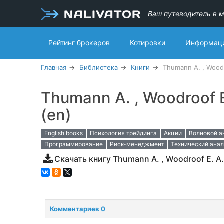
Ваш путеводитель в м
Рейтинг брокеров
Котировки
Информаци
Главная
Библиотека
Книги
Thumann A. , Woodr
Thumann A. , Woodroof E
(en)
English books
Психология трейдинга
Акции
Волновой а
Программирование
Риск-менеджмент
Технический анал
Скачать книгу Thumann A. , Woodroof E. A.
Комментариев 0