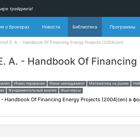
ире трейдинга!
я о брокерах
Новости
Библиотека
Программы
oof E. A. - Handbook Of Financing Energy Projects (2004)(en)
. A. - Handbook Of Financing 
нализ
Инвестирование
Мани-менеджмент
Математика на рынке
Ней
из
Фундаментальный анализ
Фьючерсы
 - Handbook Of Financing Energy Projects (2004)(en) в ф