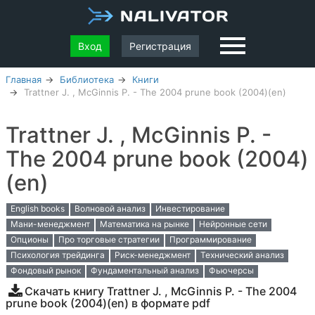
Вход
Регистрация
Главная
Библиотека
Книги
Trattner J. , McGinnis P. - The 2004 prune book (2004)(en)
Trattner J. , McGinnis P. -
The 2004 prune book (2004)
(en)
English books
Волновой анализ
Инвестирование
Мани-менеджмент
Математика на рынке
Нейронные сети
Опционы
Про торговые стратегии
Программирование
Психология трейдинга
Риск-менеджмент
Технический анализ
Фондовый рынок
Фундаментальный анализ
Фьючерсы
Скачать книгу Trattner J. , McGinnis P. - The 2004
prune book (2004)(en) в формате pdf