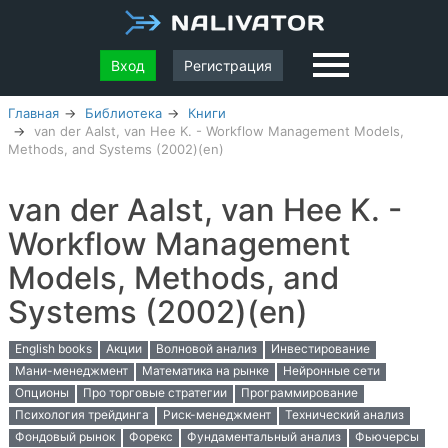
Вход
Регистрация
Главная
Библиотека
Книги
van der Aalst, van Hee K. - Workflow Management Models,
Methods, and Systems (2002)(en)
van der Aalst, van Hee K. -
Workflow Management
Models, Methods, and
Systems (2002)(en)
English books
Акции
Волновой анализ
Инвестирование
Мани-менеджмент
Математика на рынке
Нейронные сети
Опционы
Про торговые стратегии
Программирование
Психология трейдинга
Риск-менеджмент
Технический анализ
Фондовый рынок
Форекс
Фундаментальный анализ
Фьючерсы