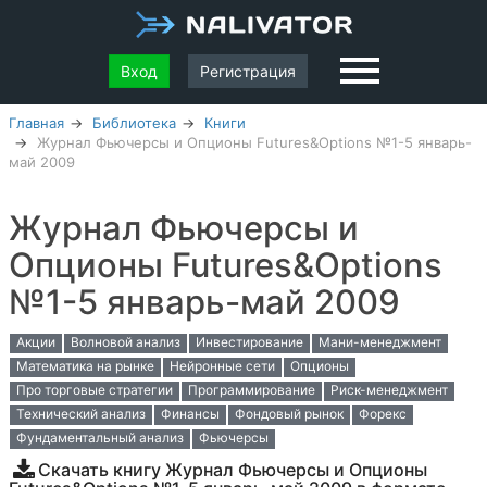
Вход
Регистрация
Главная
Библиотека
Книги
Журнал Фьючерсы и Опционы Futures&Options №1-5 январь-
май 2009
Журнал Фьючерсы и
Опционы Futures&Options
№1-5 январь-май 2009
Акции
Волновой анализ
Инвестирование
Мани-менеджмент
Математика на рынке
Нейронные сети
Опционы
Про торговые стратегии
Программирование
Риск-менеджмент
Технический анализ
Финансы
Фондовый рынок
Форекс
Фундаментальный анализ
Фьючерсы
Скачать книгу Журнал Фьючерсы и Опционы