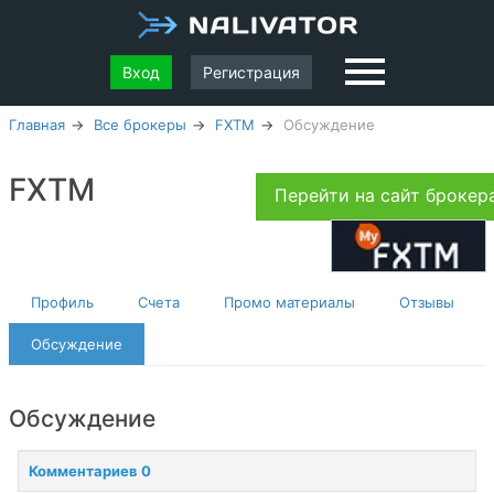
Вход
Регистрация
Главная
Все брокеры
FXTM
Обсуждение
FXTM
Перейти на сайт броке
Профиль
Счета
Промо материалы
Отзывы
Обсуждение
Обсуждение
Комментариев 0