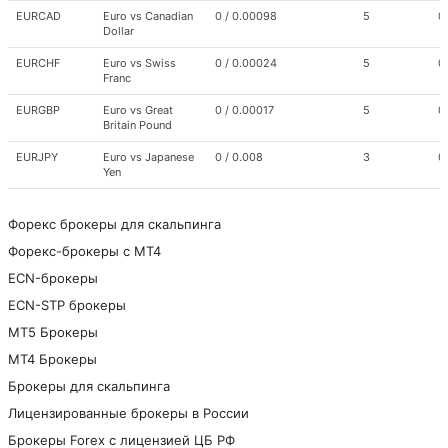
EURCAD
Euro vs Canadian
0 / 0.00098
5
0
Dollar
EURCHF
Euro vs Swiss
0 / 0.00024
5
0
Franc
EURGBP
Euro vs Great
0 / 0.00017
5
0
Britain Pound
EURJPY
Euro vs Japanese
0 / 0.008
3
0
Yen
EURNZD
Euro vs New
0 / 0.00017
5
0
Zealand Dollar
Форекс брокеры для скальпинга
Форекс-брокеры с MT4
EURPLN
Euro vs Polish
0 / 0.00365
5
0
Zloty
ECN-брокеры
EURUSD
Euro vs US Dollar
0 / 0.00006
5
0
ECN-STP брокеры
GBPAUD
Great Britain
0 / 0.00013
5
0
МТ5 Брокеры
Pound vs
МТ4 Брокеры
Australian Dollar
Брокеры для скальпинга
GBPCAD
Great Britain
0 / 0.00108
5
0
Pound vs
Лицензированные брокеры в России
Canadian Dollar
Брокеры Forex с лицензией ЦБ РФ