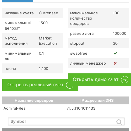
название счета
Currensee
максимальное
100
количество
минимальный
1500
оредеров
депозит
размер лота
100000
метод
Market
исполнения
Execution
stopout
30
минимальный
0.1
swapfree
лот
личный менеджер
плечо
1:100
Открыть демо счет
Открыть реальный счет
Название серверов
IP адрес или DNS
Admiral-Real
71.5.110.101:433