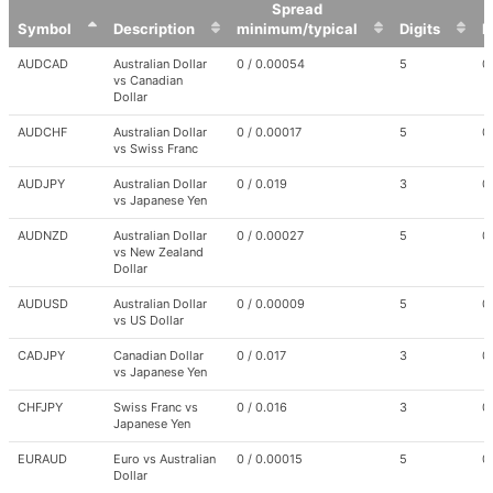
Spread
Symbol
Description
minimum/typical
Digits
P
Symbol
Description
Spread
Digits
P
AUDCAD
Australian Dollar
0 / 0.00054
5
0
minimum/typical
vs Canadian
Dollar
AUDCHF
Australian Dollar
0 / 0.00017
5
0
vs Swiss Franc
AUDJPY
Australian Dollar
0 / 0.019
3
0
vs Japanese Yen
AUDNZD
Australian Dollar
0 / 0.00027
5
0
vs New Zealand
Dollar
AUDUSD
Australian Dollar
0 / 0.00009
5
0
vs US Dollar
CADJPY
Canadian Dollar
0 / 0.017
3
0
vs Japanese Yen
CHFJPY
Swiss Franc vs
0 / 0.016
3
0
Japanese Yen
EURAUD
Euro vs Australian
0 / 0.00015
5
0
Dollar