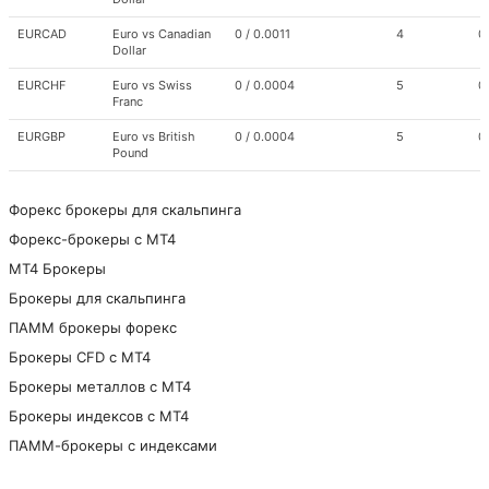
EURCAD
Euro vs Canadian
0 / 0.0011
4
0
Dollar
EURCHF
Euro vs Swiss
0 / 0.0004
5
0
Franc
EURGBP
Euro vs British
0 / 0.0004
5
0
Pound
EURJPY
Euro vs Japanese
0 / 0.04
3
0
Yen
Форекс брокеры для скальпинга
Форекс-брокеры с MT4
EURNZD
Euro vs New
0 / 0.0015
4
0
Zealand Dollar
МТ4 Брокеры
EURUSD
Euro vs US Dollar
0 / 0.0004
5
0
Брокеры для скальпинга
GBPAUD
British Pound vs
0 / 0.0014
4
0
ПАММ брокеры форекс
Australian Dollar
Брокеры CFD с МТ4
GBPCAD
British Pound vs
0 / 0.0014
4
0
Брокеры металлов с МТ4
Canadian Dollar
Брокеры индексов с МТ4
GBPCHF
British Pound vs
0 / 0.0006
5
0
ПАММ-брокеры с индексами
Swiss Franc
GBPJPY
British Pound vs
0 / 0.06
3
0