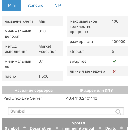
Mini
Standard
VIP
название счета
Mini
максимальное
100
количество
минимальный
300
оредеров
депозит
размер лота
100000
метод
Market
исполнения
Execution
stopout
5
минимальный
0.1
swapfree
лот
личный менеджер
плечо
1:500
Название серверов
IP адрес или DNS
PaxForex-Live Server
46.4.113.240:443
Spread
Symbol
Description
minimum/typical
Digits
P