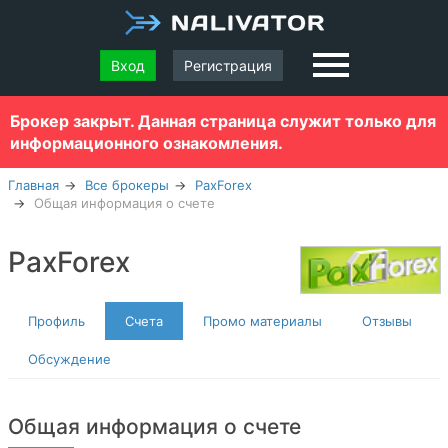
Вход
Регистрация
Брокер закрыт. Данная страница служит только для
информационного ознакомления.
Главная
Все брокеры
PaxForex
Общая информация о счете
PaxForex
Профиль
Счета
Промо материалы
Отзывы
Обсуждение
Общая информация о счете