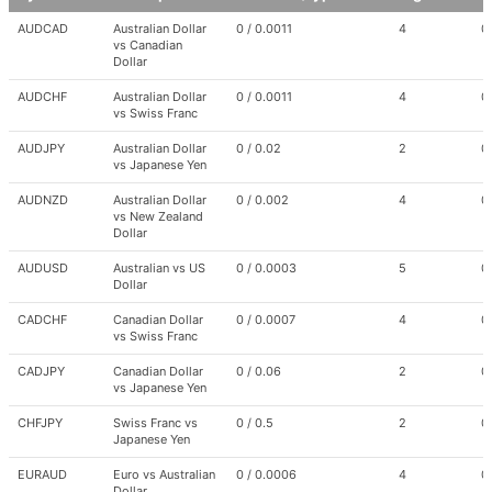
Symbol
Description
Spread
Digits
P
AUDCAD
Australian Dollar
0 / 0.0011
4
0
minimum/typical
vs Canadian
Dollar
AUDCHF
Australian Dollar
0 / 0.0011
4
0
vs Swiss Franc
AUDJPY
Australian Dollar
0 / 0.02
2
0
vs Japanese Yen
AUDNZD
Australian Dollar
0 / 0.002
4
0
vs New Zealand
Dollar
AUDUSD
Australian vs US
0 / 0.0003
5
0
Dollar
CADCHF
Canadian Dollar
0 / 0.0007
4
0
vs Swiss Franc
CADJPY
Canadian Dollar
0 / 0.06
2
0
vs Japanese Yen
CHFJPY
Swiss Franc vs
0 / 0.5
2
0
Japanese Yen
EURAUD
Euro vs Australian
0 / 0.0006
4
0
Dollar