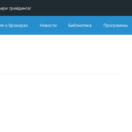
ире трейдинга!
я о брокерах
Новости
Библиотека
Программы