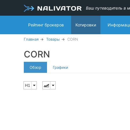
Ваш путеводитель в м
Рейтинг брокеров
Котировки
Информаци
Главная
Товары
CORN
CORN
Обзор
Графики
H1