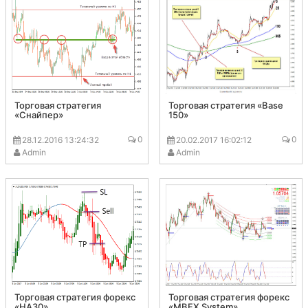
Торговая стратегия
Торговая стратегия «Base
«Снайпер»
150»
0
0
28.12.2016 13:24:32
20.02.2017 16:02:12
Admin
Admin
Торговая стратегия форекс
Торговая стратегия форекс
«HA30»
«MBFX System»