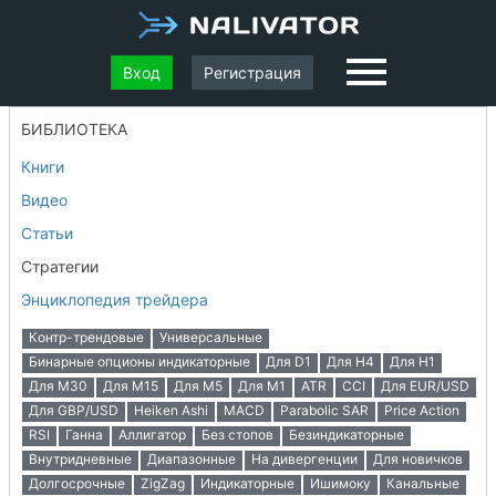
Вход
Регистрация
БИБЛИОТЕКА
Книги
Видео
Статьи
Стратегии
Энциклопедия трейдера
Контр-трендовые
Универсальные
Бинарные опционы индикаторные
Для D1
Для H4
Для H1
Для M30
Для M15
Для M5
Для M1
ATR
CCI
Для EUR/USD
Для GBP/USD
Heiken Ashi
MACD
Parabolic SAR
Price Action
RSI
Ганна
Аллигатор
Без стопов
Безиндикаторные
Внутридневные
Диапазонные
На дивергенции
Для новичков
Долгосрочные
ZigZag
Индикаторные
Ишимоку
Канальные