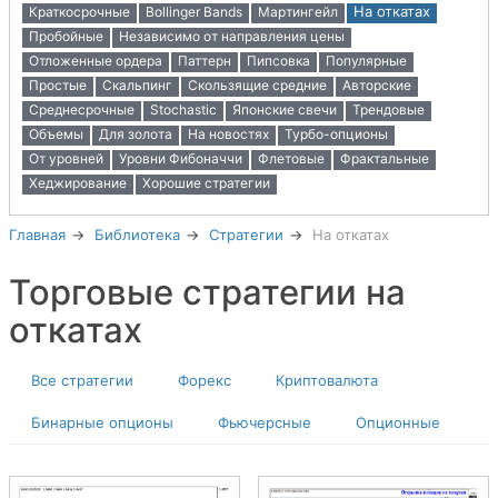
На откатах
Краткосрочные
Bollinger Bands
Мартингейл
Пробойные
Независимо от направления цены
Отложенные ордера
Паттерн
Пипсовка
Популярные
Простые
Скальпинг
Скользящие средние
Авторские
Среднесрочные
Stochastic
Японские свечи
Трендовые
Объемы
Для золота
На новостях
Турбо-опционы
От уровней
Уровни Фибоначчи
Флетовые
Фрактальные
Хеджирование
Хорошие стратегии
Главная
Библиотека
Стратегии
На откатах
Торговые стратегии на
откатах
Все стратегии
Форекс
Криптовалюта
Бинарные опционы
Фьючерсные
Опционные