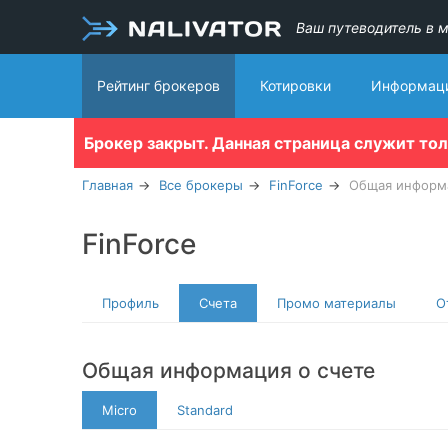
Ваш путеводитель в м
Рейтинг брокеров
Котировки
Информаци
Брокер закрыт. Данная страница служит то
Главная
Все брокеры
FinForce
Общая информа
FinForce
Профиль
Счета
Промо материалы
О
Общая информация о счете
Micro
Standard