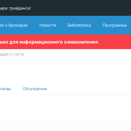
ире трейдинга!
я о брокерах
Новости
Библиотека
Программы
лько для информационного ознакомления.
ция о счете
тзывы
Обсуждение