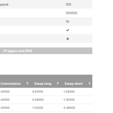
деров
100
100000
10
IP адрес или DNS
Commission
Swap long
Swap short
Commission
Swap long
Swap short
.00000
0.61000
-1.26000
.00000
0.58000
-1.30000
.00000
1.52000
-5.46000