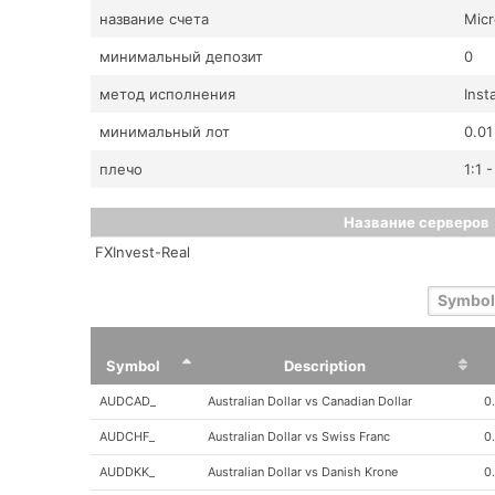
название счета
Micr
минимальный депозит
0
метод исполнения
Inst
минимальный лот
0.01
плечо
1:1 
Название серверов
FXInvest-Real
Symbol
Description
Symbol
Description
AUDCAD_
Australian Dollar vs Canadian Dollar
0
AUDCHF_
Australian Dollar vs Swiss Franc
0
AUDDKK_
Australian Dollar vs Danish Krone
0