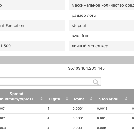
o
максимальное количество оре
размер лота
ant Execution
stopout
swapfree
- 1:500
личный менеджер
95.169.184.209:443
Spread
minimum/typical
Digits
Point
Stop level
Spread
Digits
Point
Stop level
.001
4
0.0001
0.0015
0
minimum/typical
.001
4
0.0001
0.0015
0
.004
4
0.0001
0.005
0