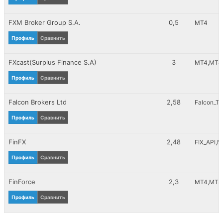
FXM Broker Group S.A.
0,5
MT4
Профиль
Сравнить
FXcast(Surplus Finance S.A)
3
MT4
MT4_
Профиль
Сравнить
Falcon Brokers Ltd
2,58
Falcon_To
Профиль
Сравнить
FinFX
2,48
FIX_API
M
Профиль
Сравнить
FinForce
2,3
MT4
MT4_
Профиль
Сравнить