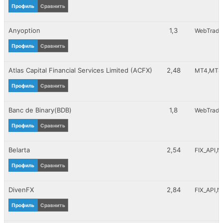
RaidoSpare
Профиль
Сравнить
Tether (USDT)
BitPay
Anyoption
1,3
WebTrade
VLOAD
ePayService
Профиль
Сравнить
Atlas Capital Financial Services Limited (ACFX)
2,48
MT4
MT4_
Профиль
Сравнить
Banc de Binary(BDB)
1,8
WebTrade
Профиль
Сравнить
Belarta
2,54
FIX_API
M
Профиль
Сравнить
DivenFX
2,84
FIX_API
M
Профиль
Сравнить