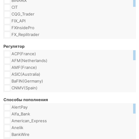
BINARIX
CIT
CQG_Trader
FIX_API
FXInsidePro
FX_Replitrader
Falcon_ToolKit
Регулятор
FrontStocks_PRO
ACP(France)
ICTS(ActTrader)
AFM(Netherlands)
MT4
AMF(France)
MT4_Android
ASIC(Australia)
MT4_Mobile
BaFIN(Germany)
MT4_MobileSE
CNMV(Spain)
MT4_MultiTerminal
CONSOB(Italy)
MT4_iPhone
Способы пополнения
CRFIN(Russia)
MT5
AlertPay
CROFR(Russia)
MT5_Mobile
Alfa_Bank
CySEC(Cyprus)
Mirror_Trader
American_Express
DMCC(Dubai)
MobileTrader
Anelik
EUEDEX(BVI)
PowerTrader
BankWire
FCA(UK)
ProTrader