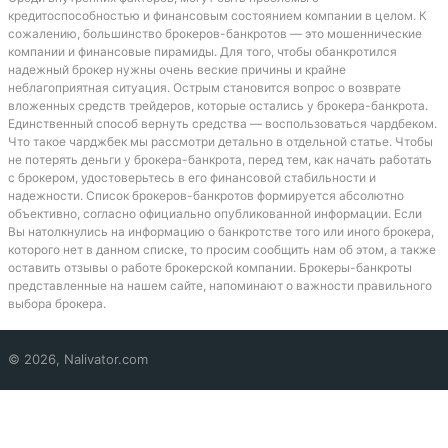
кредитоспособностью и финансовым состоянием компании в целом. К
сожалению, большинство брокеров-банкротов — это мошеннические
компании и финансовые пирамиды. Для того, чтобы обанкротился
надежный брокер нужны очень веские причины и крайне
неблагоприятная ситуация. Острым становится вопрос о возврате
вложенных средств трейдеров, которые остались у брокера-банкрота.
Единственный способ вернуть средства — воспользоваться чардбеком.
Что такое чарджбек мы рассмотри детально в отдельной статье. Чтобы
не потерять деньги у брокера-банкрота, перед тем, как начать работать
с брокером, удостоверьтесь в его финансовой стабильности и
надежности. Список брокеров-банкротов формируется абсолютно
объективно, согласно официально опубликованной информации. Если
Вы натолкнулись на информацию о банкротстве того или иного брокера,
которого нет в данном списке, то просим сообщить нам об этом, а также
оставить отзывы о работе брокерской компании. Брокеры-банкроты
представленные на нашем сайте, напоминают о важности правильного
выбора брокера.
© 2026, Nalivator.com