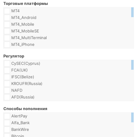
Торговые платформы
MT4
MT4_Android
MT4_Mobile
MT4_MobileSE
MT4_MultiTerminal
MT4_iPhone
MT5
Регулятор
MT5_Android
CySEC(Cyprus)
MT5_iPhone
FCA(UK)
Mirror_Trader
IFSC(Belize)
WebTrader
KROUFR(Russia)
cTrader
NAFD
ActTrader
AFD(Russia)
BINARIX
ACP(France)
CFD_Trader
Способы пополнения
AFM(Netherlands)
CIT
AlertPay
AMF(France)
CQG_Trader
Alfa_Bank
ASIC(Australia)
Currenex_Classic
BankWire
BaFIN(Germany)
Currenex_Viking
Bitcoin