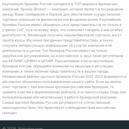
Крупнейшие брокеры России находятся в ТОП мировых брокерских
компаний. Брокер (Broker) — компания, которая является посредником
между Вами (трейдером) и биржей, для обеспечения осуществления
торговых операций на финансовом или фондовом рынке. Крупнейшие
брокеры России имеют обширную сеть представительств не только в
странах СНГ, но и по всему миру, что позволяет говорить и масштабах
деятельности. Желающие получить навыки биржевой торговли, могут
пройти курсы обучения при данных представительствах, а также
получить интересующую информацию об услугах компании и её
деятельности в целом. Топ брокеров России имеют не только
зарубежное регулирование, но и российское, в лице таких регуляторов
как КРОУФР, ЦРФИН и ЦРОФР. Просматривая список крупнейших
брокеров России, обращайте внимание на лицензии и регуляцию
компании, а также наличие представительств в вашем городе.
Независимый рейтинг крупных брокеров России 2021-2022 формируется
абсолютно объективно пользователями нашего сайта. Если вы имели
опыт торговли с тем или иным крупным российским брокером, то
примите участие в формировании рейтинга, и оставьте отзывы (будь они
положительными или негативными) о работе брокерской компании.
Самые крупные брокеры России регулируются отечественным
законодательством, что гарантирует соблюдение прав российских
граждан.
© 2026, Nalivator.com