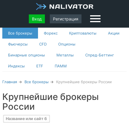
Вход
Регистрация
Все брокеры
Форекс
Криптовалюты
Акции
Фьючерсы
CFD
Опционы
Бинарные опционы
Металлы
Спред-Беттинг
Индексы
ETF
ПАММ
Главная
Все брокеры
Крупнейшие брокеры России
Крупнейшие брокеры
России