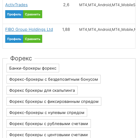
ActivTrades
2,6
MT4
MT4_Android
MT4_MobileSE
Moneta_Ru
Ripple
Профиль
Сравнить
Advcash
RaidoSpare
FIBO Group Holdings Ltd
1,88
MT4
MT4_Android
MT4_Mobile
MT
BitPay
ePayService
Профиль
Сравнить
Форекс
Банки-брокеры форекс
Форекс-брокеры с бездепозитным бонусом
Форекс брокеры для скальпинга
Форекс брокеры с фиксированным спредом
Форекс-брокеры с нулевым спредом
Форекс брокеры с рублевыми счетами
Форекс брокеры с центовыми счетами