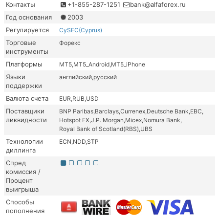
Контакты
+1-855-287-1251
bank@alfaforex.ru
Год основания
2003
Регулируется
CySEC(Cyprus)
Торговые
Форекс
инструменты
Платформы
MT5
MT5_Android
MT5_iPhone
Языки
английский
русский
поддержки
Валюта счета
EUR
RUB
USD
Поставщики
BNP Paribas
Barclays
Currenex
Deutsche Bank
EBC
ликвидности
Hotspot FX
J.P. Morgan
Micex
Nomura Bank
Royal Bank of Scotland(RBS)
UBS
Технологии
ECN
NDD
STP
диллинга
Спред
комиссия /
Процент
выигрыша
Способы
пополнения