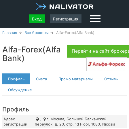
Вход
Регистрация
Главная
Все брокеры
Alfa-Forex(Alfa Bank)
Alfa-Forex(Alfa
Перейти на сайт броке
Bank)
Профиль
Счета
Промо материалы
Отзывы
Обсуждение
Профиль
Адрес
,
г. Москва, Большой Балканский
регистрации
переулок, д. 20, стр. 1d Floor, 1080, Nicosia