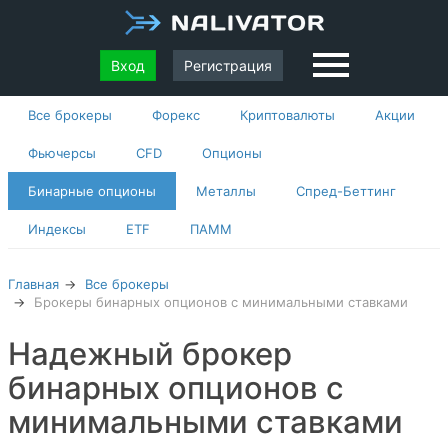
Вход
Регистрация
Все брокеры
Форекс
Криптовалюты
Акции
Фьючерсы
CFD
Опционы
Бинарные опционы
Металлы
Спред-Беттинг
Индексы
ETF
ПАММ
Главная
Все брокеры
Брокеры бинарных опционов с минимальными ставками
Надежный брокер
бинарных опционов с
минимальными ставками