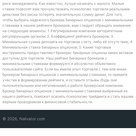
риск-менеджмента. Как известно, лучше начинать с малого. Малые
ставки позволят вам прочувствовать психологию торговли реальными
деньгами без риска потерять значительную сумму денег. Для того,
чтобы выбрать надежного брокера бинарных опционов с минимальными
ставками в нашем рейтинге брокеров, вам следует обращать внимание
на следующие моменты: 1. Регулирование компании авторитетным
регулирующим органом; 2. Коэффициент рейтинга брокеров; 3.
Минимальная сумма депозита на торговом счету, либо её отсутствие; 4.
Минимальная ставка бинарных опционов; 5. Какие торговые
инструменты предоставляют брокеры: бинарные опционы каких активов
доступны для торговли. Наш рейтинг бинарных брокеров с
минимальными ставками формируется абсолютно объективно
пользователями сайта. Если вы имели опыт торговли с тем или иным
брокером бинарных опционов с минимальными ставками, то примите
участие в формировании рейтинга, и оставьте отзывы (будь они
положительными или негативными) о работе брокерской компании.
Брокер бинарных опционов с минимальными ставками выбранный из
нашего рейтинга, поможет освоить психологию трейдинга и стать вашим
верным проводником к финансовой стабильности.
© 2026, Nalivator.com