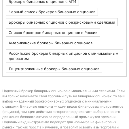
BitcoinCash
Брокеры бинарных опционов с МТ4
Ripple
Черный список брокеров бинарных опционов
Advcash
Litecoin
Брокеры бинарных опционов с безрисковыми сделками
RaidoSpare
Список брокеров бинарных опционов в России
Tether (USDT)
BitPay
Американские брокеры бинарных опционов
VLOAD
ePayService
Российские брокеры бинарных опционов с минимальным
депозитом
Лицензированные брокеры бинарных опционов
Надежный брокер бинарных опционов с минимальными ставками. Если
вы только начинаете свой торговый путь на бинарных опционах, то ваш
выбор – надежный брокер бинарных опционов с минимальными
ставками. Бинарные опционы — один видов финансовых инструментов
(опциона), принцип действия которого предполагает выбор ценового
движения базового актива за определенный промежуток времени.
Подобный вид инструмента подойдет для новичков на финансовых
рынках, так как прост в изучении, и позволит освоить азы торговли и