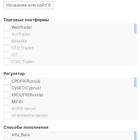
Торговые платформы
WebTrader
ActTrader
BINARIX
CFD_Trader
CIT
CQG_Trader
Currenex_Classic
Регулятор
Currenex_Viking
CROFR(Russia)
Currensee
CySEC(Cyprus)
Direct
KROUFR(Russia)
FIX_API
MiFID
FOREXTrader_Pro
ACP(France)
FXChampion
AFM(Netherlands)
FXInsidePro
AMF(France)
FX_Replitrader
Способы пополнения
ASIC(Australia)
Falcon_ToolKit
Alfa_Bank
BaFIN(Germany)
FrontStocks_PRO