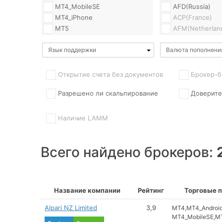
MT4_MobileSE
AFD(Russia)
MT4_iPhone
ACP(France)
MT5
AFM(Netherlan
MT5_Android
AMF(France)
Язык поддержки
MT5_iPhone
Валюта пополнени
ASIC(Australia)
WebTrader
BaFIN(Germany
ActTrader
CBI(Ireland)
Открытие счета без документов
Брокер-б
BINARIX
CFTC(US)
Разрешено ли скальпирование
Доверите
CFD_Trader
CMC(Greece)
CIT
CMVM(Portugal
CQG_Trader
CNB(CzechRepu
Наличие LAMM
Currenex_Classic
CNMV(Spain)
Currenex_Viking
CNVMR(Romani
Всего найдено брокеров:
Currensee
COMODO
Direct
CONSOB(Italy)
FIX_API
CRFIN(Russia)
FOREXTrader_Pro
CROFR(Russia)
Название компании
Рейтинг
Торговые 
FXChampion
CySEC(Cyprus)
FXInsidePro
DMCC(Dubai)
Alpari NZ Limited
3,9
MT4
MT4_Androi
FX_Replitrader
EUEDEX(BVI)
MT4_MobileSE
MT