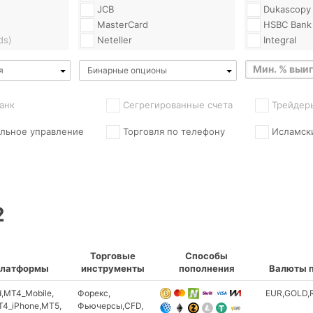
JCB
Dukascopy
MasterCard
HSBC Bank
ds)
Neteller
Integral
QIWI
J.P. Morga
я
Бинарные опционы
Skrill
Nomura Ba
)
VISA
ADS Securi
W1
BNP Pariba
анк
Сегрегированные счета
Трейдер
Webmoney
BT Prime
льное управление
Торговля по телефону
Исламск
Yoomoney
Bank of Am
)
Moneta_Ru
Barclays
blic)
Ethereum
Boston Mer
ZCash
Boston Pri
a)
Litecoin
CHF Marke
2
Tether (USDT)
CMS Forex(
MarketServ
VLOAD
Canadian Im
AlertPay
Commerce(
Alfa_Bank
Торговые
Способы
Citibank
платформы
инструменты
пополнения
Валюты 
AltTelecom
Deutsche 
American_Express
d
MT4_Mobile
Форекс
EUR
GOLD
Divisa Capi
Anelik
4_iPhone
MT5
Фьючерсы
CFD
EBC