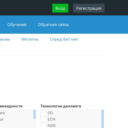
Вход
Регистрация
Обучение
Обратная связь
ционы
Металлы
Спред-Беттинг
иквидности
Технологии диллинга
ank
DD
se
ECN
NDD