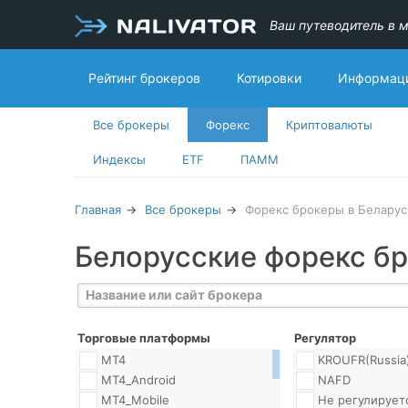
Ваш путеводитель в м
Рейтинг брокеров
Котировки
Информаци
Все брокеры
Форекс
Криптовалюты
Индексы
ETF
ПАММ
Главная
Все брокеры
Форекс брокеры в Беларус
Белорусские форекс б
Торговые платформы
Регулятор
MT4
KROUFR(Russia
MT4_Android
NAFD
MT4_Mobile
Не регулирует