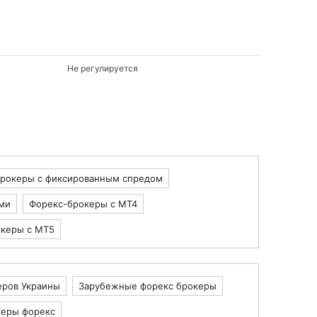
FXCM)
Не регулируется
achs
 Data
n(NYSE:IDC)
ange
ital Group(LCG)
брокеры с фиксированным спредом
Bank
urities
ми
Форекс-брокеры с MT4
vestment Company
ch
керы с MT5
еров Украины
Зарубежные форекс брокеры
nley
USA LLC
керы форекс