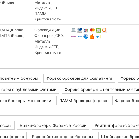
BPAY
_iPhone
Металлы
EUEDEX
Индексы
ETF
nd)
CashU
EXANTE
ПАММ
ClickandBuy
Криптовалюты
FXCMPRO(
d)
Comepay
FXTG
and)
Contact
d
MT4_iPhone
Форекс
Акции
Goldman S
d
MT5_iPhone
Фьючерсы
DIXIPAY
CFD
Hotspot FX
Металлы
Dengi_online
Индексы
ETF
Interactive
nd)
Discover
Криптовалюты
Corporatio
EPS
LMAX Exch
EasyPay
Leverate
EcoCard
London Cap
Eleksnet
епозитным бонусом
Форекс брокеры для скальпинга
Форекс 
Macquarie 
Euroset
Market Sec
океры с рублевыми счетами
Форекс брокеры с центовыми счета
a)
FasaPay
Mayzus In
GiroPay(bySkrill)
Merrill Lyn
екс брокеры-мошенники
ПАММ брокеры форекс
Форекс-бро
HandyBank
TOPFX
Inpay
Micex
IntellectMoney
Velocity
nd)
LibertyReserve
России
Банки-брокеры Форекс в России
Рейтинг форекс брок
Morgan Sta
Lider
Newedge 
керы форекс
Европейские форекс брокеры
Швейцарские бро
LiqPay