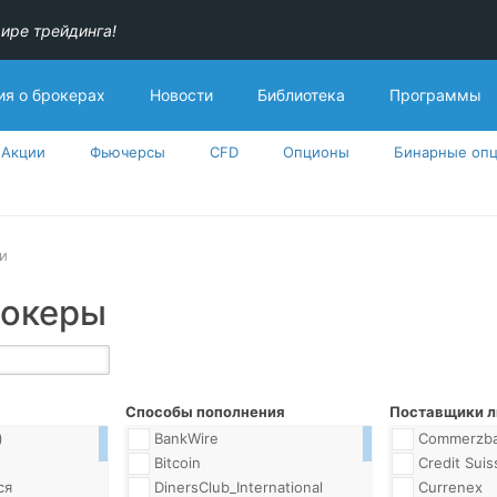
ире трейдинга!
я о брокерах
Новости
Библиотека
Программы
Акции
Фьючерсы
CFD
Опционы
Бинарные оп
и
рокеры
Способы пополнения
Поставщики л
)
BankWire
Commerzb
Bitcoin
Credit Suis
ся
DinersClub_International
Currenex