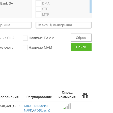
 Bank SA
DMA
STP
MTF
n
Test
nk
ties
s
Сброс
ы из США
Наличие ПАММ
Поиск
ие счета
Наличие MAM
erica(BOA)
chant Financial
me
ts
Capital
ices)
perial Bank of
CIBC)
Спред
пополнения
Регулирование
коммисия
Bank
RUB
UAH
USD
KROUFR(Russia)
tal (DCFX)
NAFD
AFD(Russia)