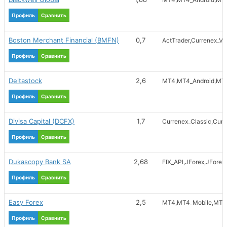
Профиль
Сравнить
Boston Merchant Financial (BMFN)
0,7
ActTrader
Currenex_Vi
Профиль
Сравнить
Deltastock
2,6
MT4
MT4_Android
MT4
Профиль
Сравнить
Divisa Capital (DCFX)
1,7
Currenex_Classic
Curr
Профиль
Сравнить
Dukascopy Bank SA
2,68
FIX_API
JForex
JForex
Профиль
Сравнить
Easy Forex
2,5
MT4
MT4_Mobile
MT4_
Профиль
Сравнить