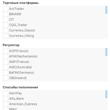
Торговые платформы
ActTrader
BINARIX
CIT
CQG_Trader
Currenex_Classic
Currenex_Viking
Currensee
Регулятор
FIX_API
ACP(France)
FOREXTrader_Pro
AFM(Netherlands)
Falcon_ToolKit
AMF(France)
FrontStocks_PRO
ASIC(Australia)
ICTS(ActTrader)
BaFIN(Germany)
JForex
CBI(Ireland)
JForex_API
CFTC(US)
Java
Способы пополнения
CMVM(Portugal)
MT4
AlertPay
CNB(CzechRepublic)
MT4_Android
Alfa_Bank
CNMV(Spain)
MT4_Mobile
American_Express
CNVMR(Romania)
MT4_MobileSE
BPAY