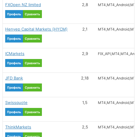
FXOpen NZ limited
2,8
MT4
MT4_Android
MT4
Ripple
Advcash
Профиль
Сравнить
Litecoin
RaidoSpare
Henyep Capital Markets (HYCM)
2,1
MT4
MT4_Android
MT4
Tether (USDT)
ePayService
Профиль
Сравнить
ICMarkets
2,9
FIX_API
MT4
MT4_Andr
Профиль
Сравнить
JFD Bank
2,18
MT4
MT4_Android
MT4
Профиль
Сравнить
Swissquote
1,5
MT4
MT4_Android
MT4
Профиль
Сравнить
ThinkMarkets
2,5
MT4
MT4_Android
MT4
Профиль
Сравнить