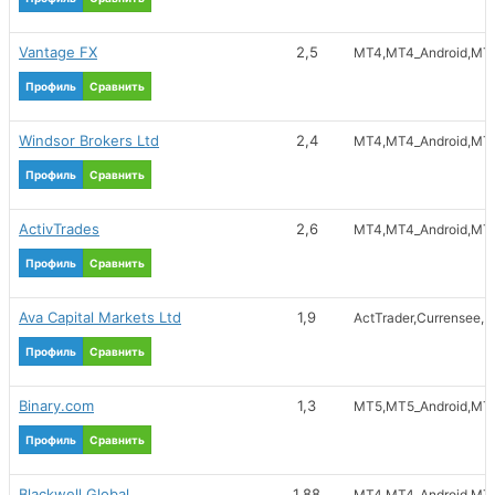
Vantage FX
2,5
MT4
MT4_Android
MT4
Профиль
Сравнить
Windsor Brokers Ltd
2,4
MT4
MT4_Android
MT4
Профиль
Сравнить
ActivTrades
2,6
MT4
MT4_Android
MT4
Профиль
Сравнить
Ava Capital Markets Ltd
1,9
ActTrader
Currensee
M
Профиль
Сравнить
Binary.com
1,3
MT5
MT5_Android
MT5
Профиль
Сравнить
Blackwell Global
1,88
MT4
MT4_Android
MT4