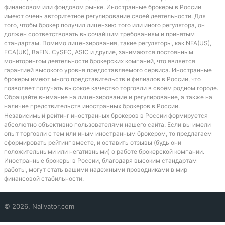
финансовом или фондовом рынке. Иностранные брокеры в России
имеют очень авторитетное регулирование своей деятельности. Для
того, чтобы брокер получил лицензию того или иного регулятора, он
должен соответствовать высочайшим требованиям и принятым
стандартам. Помимо лицензирования, такие регуляторы, как NFA(US),
FCA(UK), BaFIN. CySEC, ASIC и другие, занимаются постоянным
мониторингом деятельности брокерских компаний, что является
гарантией высокого уровня предоставляемого сервиса. Иностранные
брокеры имеют много представительств и филиалов в России, что
позволяет получать высокое качество торговли в своём родном городе.
Обращайте внимание на лицензирование и регулирование, а также на
наличие предствительств иностранных брокеров в России.
Независимый рейтинг иностранных брокеров в России формируется
абсолютно объективно пользователями нашего сайта. Если вы имели
опыт торговли с тем или иным иностранным брокером, то предлагаем
сформировать рейтинг вместе, и оставить отзывы (будь они
положительными или негативными) о работе брокерской компании.
Иностранные брокеры в России, благодаря высоким стандартам
работы, могут стать вашими надежными проводниками в мир
финансовой стабильности.
© 2026, Nalivator.com