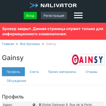
Вход
Регистрация
Брокер закрыт. Данная страница служит только для
информационного ознакомления.
Главная
Все брокеры
Gainsy
Gainsy
Профиль
Счета
Промо материалы
Отзывы
Обсуждение
Профиль
Адрес
,
Global Gateway 8, Rue de la Perle,