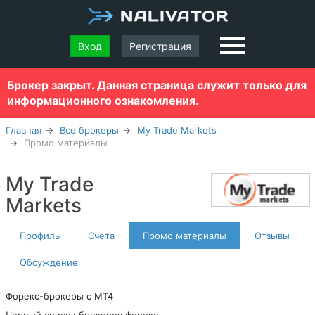
Вход
Регистрация
Брокер закрыт. Данная страница служит только для
информационного ознакомления.
Главная
Все брокеры
My Trade Markets
Промо материалы
My Trade
Markets
Профиль
Счета
Промо материалы
Отзывы
Обсуждение
Форекс-брокеры с MT4