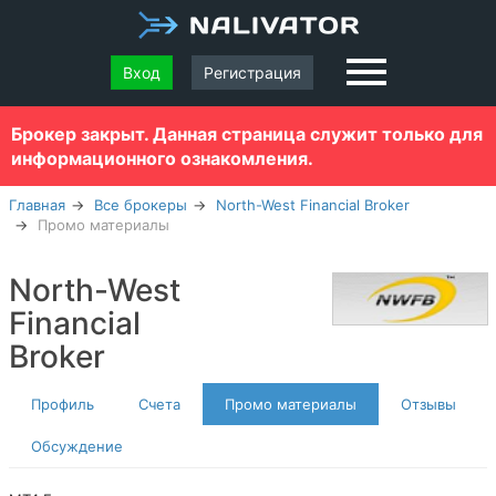
Вход
Регистрация
Брокер закрыт. Данная страница служит только для
информационного ознакомления.
Главная
Все брокеры
North-West Financial Broker
Промо материалы
North-West
Financial
Broker
Профиль
Счета
Промо материалы
Отзывы
Обсуждение