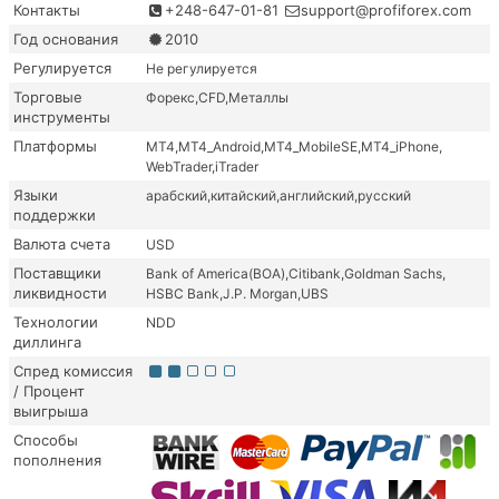
Контакты
+248-647-01-81
support@profiforex.com
Год основания
2010
Регулируется
Не регулируется
Торговые
Форекс
CFD
Металлы
инструменты
Платформы
MT4
MT4_Android
MT4_MobileSE
MT4_iPhone
WebTrader
iTrader
Языки
арабский
китайский
английский
русский
поддержки
Валюта счета
USD
Поставщики
Bank of America(BOA)
Citibank
Goldman Sachs
ликвидности
HSBC Bank
J.P. Morgan
UBS
Технологии
NDD
диллинга
Спред комиссия
/ Процент
выигрыша
Способы
пополнения