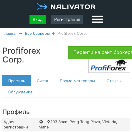
Вход
Регистрация
Главная
Все брокеры
Profiforex Corp.
Profiforex
Перейти на сайт броке
Corp.
Профиль
Счета
Промо материалы
Отзывы
Обсуждение
Профиль
Адрес
,
103 Sham Peng Tong Plaza, Victoria,
регистрации
Mahe