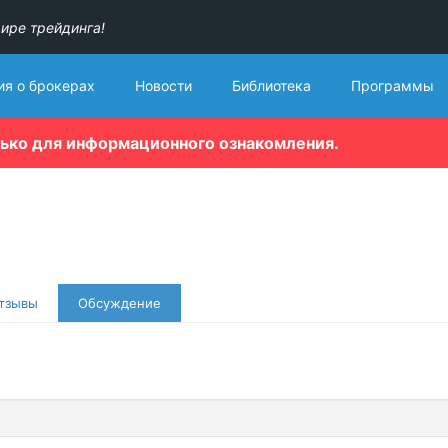
ире трейдинга!
я о брокерах
Новости
Библиотека
Программы
лько для информационного ознакомления.
тзывы
Обсуждение