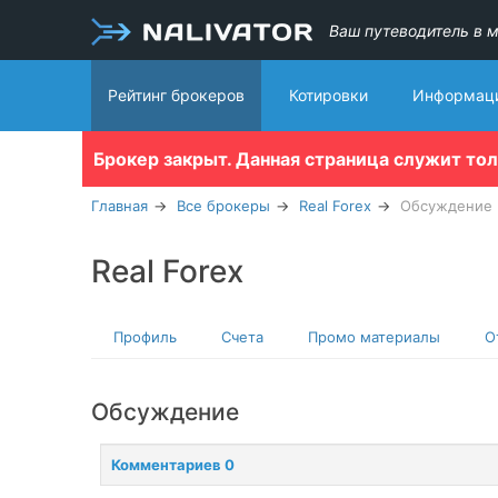
Ваш путеводитель в м
Рейтинг брокеров
Котировки
Информаци
Брокер закрыт. Данная страница служит то
Главная
Все брокеры
Real Forex
Обсуждение
Real Forex
Профиль
Счета
Промо материалы
О
Обсуждение
Комментариев 0