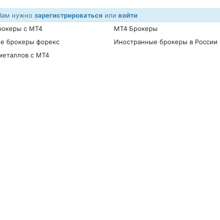
 Вам нужно
зарегистрироваться
или
войти
рокеры с MT4
МТ4 Брокеры
ие брокеры форекс
Иностранные брокеры в России
металлов с МТ4