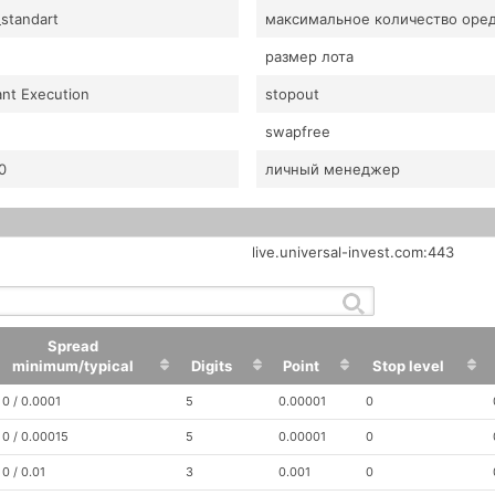
standart
максимальное количество оре
размер лота
ant Execution
stopout
swapfree
0
личный менеджер
live.universal-invest.com:443
Spread
minimum/typical
Digits
Point
Stop level
Spread
Digits
Point
Stop level
0 / 0.0001
5
0.00001
0
minimum/typical
0 / 0.00015
5
0.00001
0
0 / 0.01
3
0.001
0