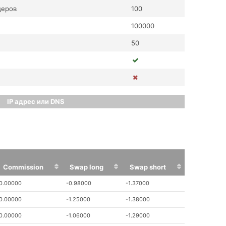
деров
100
100000
50
IP адрес или DNS
Commission
Swap long
Swap short
Commission
Swap long
Swap short
0.00000
-0.98000
-1.37000
0.00000
-1.25000
-1.38000
0.00000
-1.06000
-1.29000