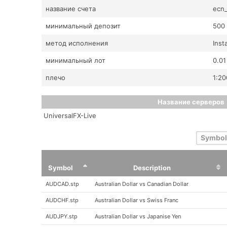
название счета
ecn_
минимальный депозит
500
метод исполнения
Inst
минимальный лот
0.01
плечо
1:20
Название серверов
UniversalFX-Live
Symbol
Description
Symbol
Description
AUDCAD.stp
Australian Dollar vs Canadian Dollar
AUDCHF.stp
Australian Dollar vs Swiss Franc
AUDJPY.stp
Australian Dollar vs Japanise Yen