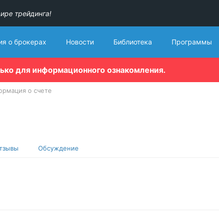
ире трейдинга!
я о брокерах
Новости
Библиотека
Программы
лько для информационного ознакомления.
ормация о счете
тзывы
Обсуждение