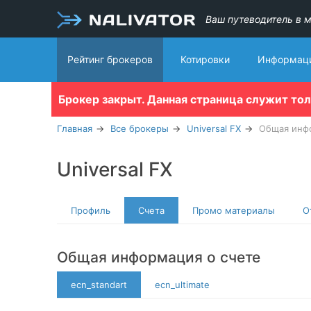
Ваш путеводитель в м
Рейтинг брокеров
Котировки
Информаци
Брокер закрыт. Данная страница служит то
Главная
Все брокеры
Universal FX
Общая инф
Universal FX
Профиль
Счета
Промо материалы
О
Общая информация о счете
ecn_standart
ecn_ultimate