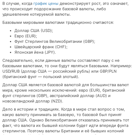
В случае, когда
график цены
демонстрирует рост, это означает,
что происходит подорожание базовой валюты, либо
удешевление котируемой валюты.
Базовыми мировыми валютами традиционно считаются:
Доллар США (USD);
Евро (EUR);
Фунт Стерлингов Великобритании (GBP);
Швейцарский франк (CHF);
Японская йена (JPY).
Следовательно, если данные валюты составляют пару с не
базовыми валютами, то они будут являться базовыми. Например:
USD/RUB (доллар США — российский рубль) или GBP/PLN
(британский фунт — польский злотый).
Доллар США является базовой валютой для большинства валют
мира, кроме нескольких исключений: евро (EUR), британский
фунт стерлингов (GBP), австралийский доллар (AUD) и
новозеландский доллар (NZD).
Дело в истории и традициях. Когда в мире стал вопрос о том,
какую валюту принимать за базовую, то базовой был принят
доллар США. Однако Великобритания отказалась принимать тот
факт, что валюта их бывшей колонии будет идти впереди фунта
стерлингов. Поэтому валюты Британии и её бывших колоний