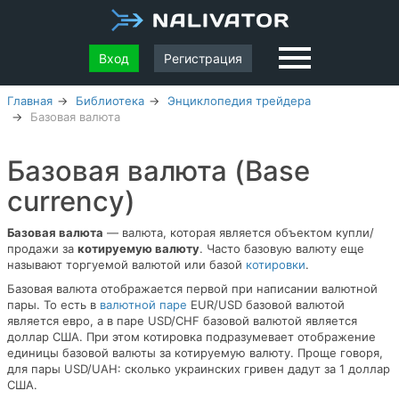
Вход
Регистрация
Главная
Библиотека
Энциклопедия трейдера
Базовая валюта
Базовая валюта (Base
currency)
Базовая валюта
— валюта, которая является объектом купли/
продажи за
котируемую валюту
. Часто базовую валюту еще
называют торгуемой валютой или базой
котировки
.
Базовая валюта отображается первой при написании валютной
пары. То есть в
валютной паре
EUR/USD базовой валютой
является евро, а в паре USD/CHF базовой валютой является
доллар США. При этом котировка подразумевает отображение
единицы базовой валюты за котируемую валюту. Проще говоря,
для пары USD/UAH: сколько украинских гривен дадут за 1 доллар
США.