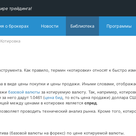
ире трейдинга!
я о брокерах
Новости
Библиотека
Программы
Котировка
струмента. Как правило, термин «котировки» относят к быстро из
а в виде цены покупки и цены продажи. Иными словами, отображает
дажи
базовой валюты
за котируемую валюту. Так, например, котиро
 за него дадут 1.0461 (
цена бид
, то есть цена продажи) доллара СШ
зницей между ценами в котировке является
спред
.
 позволяет проводить технический анализ рынка. Кроме того, котир
тива (базовой валюты на форекс) по цене котируемой валюты.