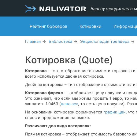
Ваш путеводитель в м
Рейтинг брокеров
Котировки
Информаци
Главная
Библиотека
Энциклопедия трейдера
Котировка (Quote)
Котировка
— это отображение стоимости торгового ин
всего используется двойная котировка.
Двойная котировка – тип отображения стоимости актив
Котировка форекс
— отображает цену покупки и про
Это означает, что если мы хотим продать 1 евро, то нам
заплатить 1.0463 (
цена аск
, то есть цена покупки). Ра
На основании котировок формируется
график цен
, что
спрос и предложение на рынке.
Различают два вида котировок:
Прямая котировка – отображает стоимость базового ак