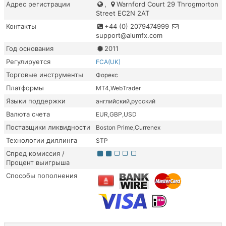
Адрес регистрации
,
Warnford Court 29 Throgmorton
Street EC2N 2AT
Контакты
+44 (0) 2079474999
support@alumfx.com
Год основания
2011
Регулируется
FCA(UK)
Торговые инструменты
Форекс
Платформы
MT4
WebTrader
Языки поддержки
английский
русский
Валюта счета
EUR
GBP
USD
Поставщики ликвидности
Boston Prime
Currenex
Технологии диллинга
STP
Спред комиссия /
Процент выигрыша
Способы пополнения