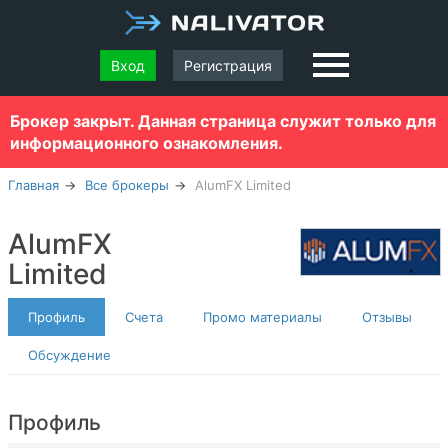
Вход
Регистрация
Брокер закрыт. Данная страница служит только для
информационного ознакомления.
Главная
Все брокеры
AlumFX Limited
AlumFX
Limited
Профиль
Счета
Промо материалы
Отзывы
Обсуждение
Профиль