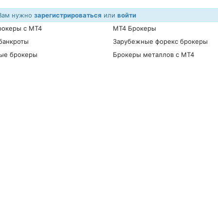
 Вам нужно
зарегистрироваться
или
войти
рокеры с MT4
МТ4 Брокеры
банкроты
Зарубежные форекс брокеры
ые брокеры
Брокеры металлов с МТ4