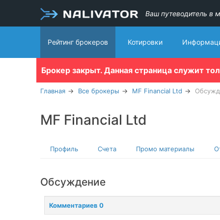
Ваш путеводитель в м
Рейтинг брокеров
Котировки
Информаци
Брокер закрыт. Данная страница служит то
Главная
Все брокеры
MF Financial Ltd
Обсужд
MF Financial Ltd
Профиль
Счета
Промо материалы
О
Обсуждение
Комментариев 0