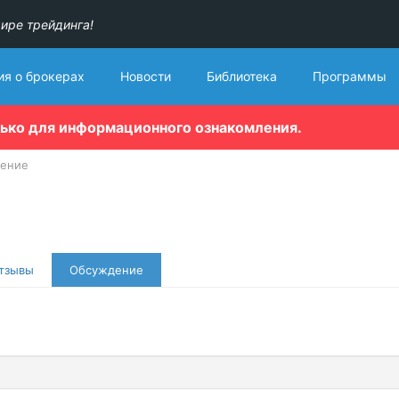
ире трейдинга!
я о брокерах
Новости
Библиотека
Программы
лько для информационного ознакомления.
ение
тзывы
Обсуждение