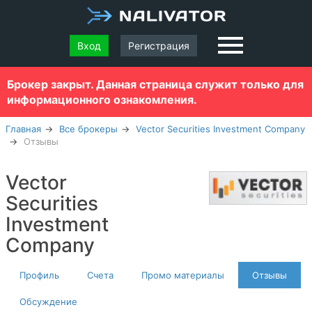
Вход
Регистрация
Брокер закрыт. Данная страница служит только для
информационного ознакомления.
Главная
Все брокеры
Vector Securities Investment Company
Отзывы
Vector
Securities
Investment
Company
Профиль
Счета
Промо материалы
Отзывы
Обсуждение