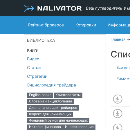
Ваш путеводитель в м
Рейтинг брокеров
Котировки
Информаци
Главная
БИБЛИОТЕКА
Книги
Спи
Видео
Статьи
Все кн
Стратегии
Риск-
Энциклопедия трейдера
English books
Криптовалюты
Словари и энциклопедии
Для начинающих трейдеров
Форекс для начинающих
Фондовый рынок для начинающих
История финансов
Инвестирование