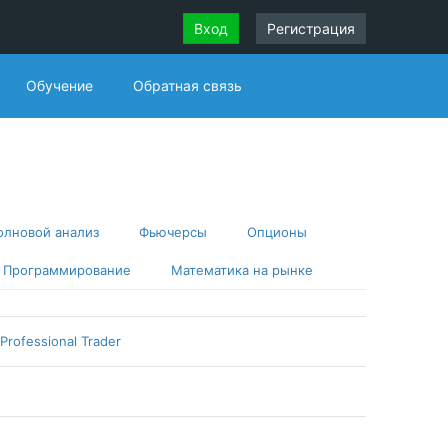
Вход
Регистрация
Обучение
Обратная связь
олновой анализ
Фьючерсы
Опционы
Программирование
Математика на рынке
 Professional Trader