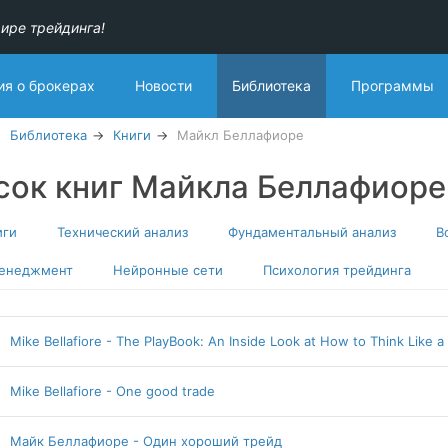
ире трейдинга!
я о брокерах
Новости
Библиотека
Программы
Библиотека
Книги
Майкл Беллафиоре
сок книг Майкла Беллафиоре
иги
Технический анализ
Фундаментальный анализ
В
менеджмент
Нейронные сети
Психология трейдинга
Mike Bellafiore - The PlayBook: An Inside Look at How to Think Like a
Mike Bellafiore - One good trade
Майк Беллафиоре - Один хороший трейд