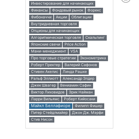
Инвестирование для начинающих
Финансы
Фондовый рынок
Форекс
Фибоначчи
Акции
Облигации
Внутридневная торговля
Опционы для начинающих
Алгоритмическая торговля
Скальпинг
Японские свечи
Price Action
Мани-менеджмент
VSA
Про торговые стратегии
Эконометрика
Роберт Пректер
Валерий Сафонов
Стивен Акелис
Линда Рашке
Ральф Эллиотт
Александр Элдер
Джек Швагер
Вениамин Сафин
Виктор Лиховидов
Эрик Найман
Ларри Вильямс
Роберт Кийосаки
Майкл Беллафиоре
Филипп Фишер
Питер Стейдлмайер
Джон Дж. Мэрфи
Стив Нисон