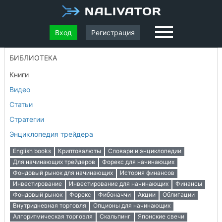
Вход
Регистрация
БИБЛИОТЕКА
Книги
Видео
Статьи
Стратегии
Энциклопедия трейдера
English books
Криптовалюты
Словари и энциклопедии
Для начинающих трейдеров
Форекс для начинающих
Фондовый рынок для начинающих
История финансов
Инвестирование
Инвестирование для начинающих
Финансы
Фондовый рынок
Форекс
Фибоначчи
Акции
Облигации
Внутридневная торговля
Опционы для начинающих
Алгоритмическая торговля
Скальпинг
Японские свечи