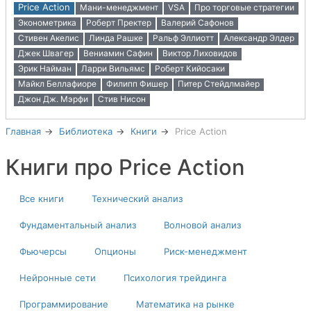
Price Action
Мани-менеджмент
VSA
Про торговые стратегии
Эконометрика
Роберт Пректер
Валерий Сафонов
Стивен Акелис
Линда Рашке
Ральф Эллиотт
Александр Элдер
Джек Швагер
Вениамин Сафин
Виктор Лиховидов
Эрик Найман
Ларри Вильямс
Роберт Кийосаки
Майкл Беллафиоре
Филипп Фишер
Питер Стейдлмайер
Джон Дж. Мэрфи
Стив Нисон
Главная
Библиотека
Книги
Price Action
Книги про Price Action
Все книги
Технический анализ
Фундаментальный анализ
Волновой анализ
Фьючерсы
Опционы
Риск-менеджмент
Нейронные сети
Психология трейдинга
Программирование
Математика на рынке