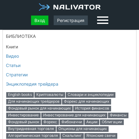
Вход
Регистрация
БИБЛИОТЕКА
Книги
Видео
Статьи
Стратегии
Энциклопедия трейдера
English books
Криптовалюты
Словари и энциклопедии
Для начинающих трейдеров
Форекс для начинающих
Фондовый рынок для начинающих
История финансов
Инвестирование
Инвестирование для начинающих
Финансы
Фондовый рынок
Форекс
Фибоначчи
Акции
Облигации
Внутридневная торговля
Опционы для начинающих
Алгоритмическая торговля
Скальпинг
Японские свечи