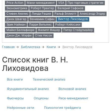
Price Action
Мани-менеджмент
VSA
Про торговые стратегии
Эконометрика
Роберт Пректер
Валерий Сафонов
Стивен Акелис
Линда Рашке
Ральф Эллиотт
Александр Элдер
Виктор Лиховидов
Джек Швагер
Вениамин Сафин
Эрик Найман
Ларри Вильямс
Роберт Кийосаки
Майкл Беллафиоре
Филипп Фишер
Питер Стейдлмайер
Джон Дж. Мэрфи
Стив Нисон
Главная
Библиотека
Книги
Виктор Лиховидов
Список книг В. Н.
Лиховидова
Все книги
Технический анализ
Фундаментальный анализ
Волновой анализ
Фьючерсы
Опционы
Риск-менеджмент
Нейронные сети
Психология трейдинга