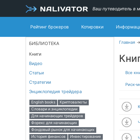
Ваш путеводитель в м
Рейтинг брокеров
Котировки
Информаци
Главная
БИБЛИОТЕКА
Книги
Кни
Видео
Статьи
Все кн
Стратегии
Риск-
Энциклопедия трейдера
English books
Криптовалюты
Словари и энциклопедии
Для начинающих трейдеров
Форекс для начинающих
Фондовый рынок для начинающих
История финансов
Инвестирование
Ч