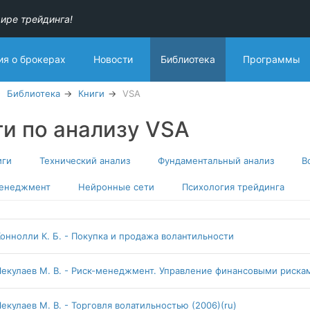
ире трейдинга!
я о брокерах
Новости
Библиотека
Программы
Библиотека
Книги
VSA
ги по анализу VSA
иги
Технический анализ
Фундаментальный анализ
В
менеджмент
Нейронные сети
Психология трейдинга
Коннолли К. Б. - Покупка и продажа волантильности
Чекулаев М. В. - Риск-менеджмент. Управление финансовыми рисками
екулаев М. В. - Торговля волатильностью (2006)(ru)