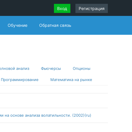
Вход
Регистрация
Обучение
Обратная связь
олновой анализ
Фьючерсы
Опционы
Программирование
Математика на рынке
 на основе анализа волатильности. (2002)(ru)