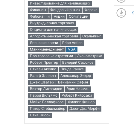
Инвестирование для начинающих
Финансы
Фондовый рынок
Форекс
S
Фибоначчи
Акции
Облигации
Внутридневная торговля
Опционы для начинающих
Алгоритмическая торговля
Скальпинг
Японские свечи
Price Action
VSA
Мани-менеджмент
Про торговые стратегии
Эконометрика
Роберт Пректер
Валерий Сафонов
Стивен Акелис
Линда Рашке
Ральф Эллиотт
Александр Элдер
Джек Швагер
Вениамин Сафин
Виктор Лиховидов
Эрик Найман
Ларри Вильямс
Роберт Кийосаки
Майкл Беллафиоре
Филипп Фишер
Питер Стейдлмайер
Джон Дж. Мэрфи
Стив Нисон