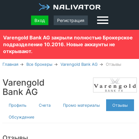
Вход
Регистрация
Varengold Bank AG закрыли полностью Брокерское
подразделение 10.2016. Новые аккаунты не
открывают.
Главная
Все брокеры
Varengold Bank AG
Отзывы
Varengold
Bank AG
Профиль
Счета
Промо материалы
Отзывы
Обсуждение
Отзывы