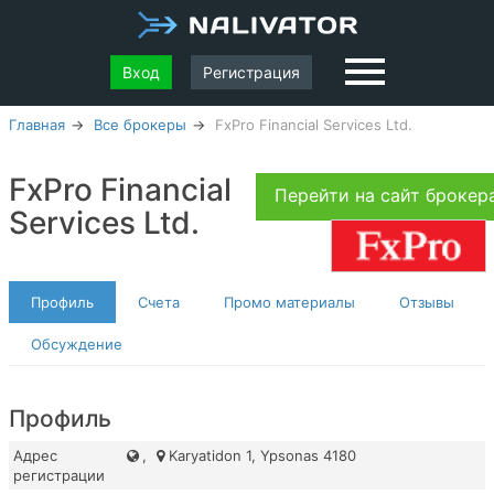
Вход
Регистрация
Главная
Все брокеры
FxPro Financial Services Ltd.
FxPro Financial
Перейти на сайт броке
Services Ltd.
Профиль
Счета
Промо материалы
Отзывы
Обсуждение
Профиль
Адрес
,
Karyatidon 1, Ypsonas 4180
регистрации