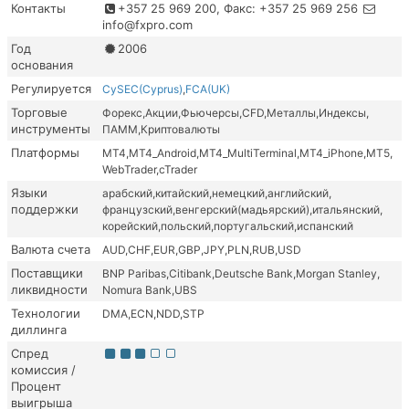
Контакты
+357 25 969 200, Факс: +357 25 969 256
info@fxpro.com
Год
2006
основания
Регулируется
CySEC(Cyprus)
FCA(UK)
Торговые
Форекс
Акции
Фьючерсы
CFD
Металлы
Индексы
инструменты
ПАММ
Криптовалюты
Платформы
MT4
MT4_Android
MT4_MultiTerminal
MT4_iPhone
MT5
WebTrader
cTrader
Языки
арабский
китайский
немецкий
английский
поддержки
французский
венгерский(мадьярский)
итальянский
корейский
польский
португальский
испанский
Валюта счета
AUD
CHF
EUR
GBP
JPY
PLN
RUB
USD
Поставщики
BNP Paribas
Citibank
Deutsche Bank
Morgan Stanley
ликвидности
Nomura Bank
UBS
Технологии
DMA
ECN
NDD
STP
диллинга
Спред
комиссия /
Процент
выигрыша