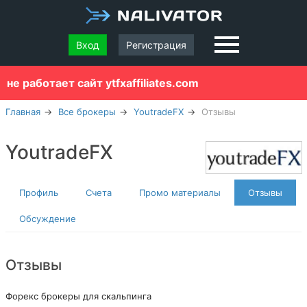
Вход
Регистрация
не работает сайт ytfxaffiliates.com
Главная
Все брокеры
YoutradeFX
Отзывы
YoutradeFX
Профиль
Счета
Промо материалы
Отзывы
Обсуждение
Отзывы
Форекс брокеры для скальпинга