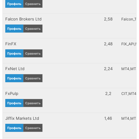
Профиль
Сравнить
ZCash
Ripple
Falcon Brokers Ltd
Advcash
2,58
Falcon_To
Litecoin
Профиль
Сравнить
RaidoSpare
ePayService
FinFX
2,48
FIX_API
M
Профиль
Сравнить
FxNet Ltd
2,24
MT4
MT4_
Профиль
Сравнить
FxPulp
2,2
CIT
MT4
Профиль
Сравнить
Jiffix Markets Ltd
1,46
MT4
MT4_
Профиль
Сравнить