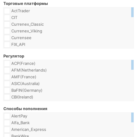
Торговые платформы
ActTrader
CIT
Currenex_Classic
Currenex_Viking
Currensee
FIX_API
Falcon_ToolKit
Регулятор
MT4
ACP(France)
MT4_Android
AFM(Netherlands)
MT4_Mobile
AMF(France)
MT4_MobileSE
ASIC(Australia)
MT4_MultiTerminal
BaFIN(Germany)
MT4_iPhone
CBI(Ireland)
MT5
CMVM(Portugal)
MT5_Android
Способы пополнения
CNB(CzechRepublic)
MT5_iPhone
AlertPay
CNMV(Spain)
Mirror_Trader
Alfa_Bank
CNVMR(Romania)
ProTrader
American_Express
CONSOB(Italy)
TradeDesk
BankWire