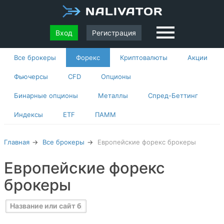
Вход
Регистрация
Все брокеры
Форекс
Криптовалюты
Акции
Фьючерсы
CFD
Опционы
Бинарные опционы
Металлы
Спред-Беттинг
Индексы
ETF
ПАММ
Главная
Все брокеры
Европейские форекс брокеры
Европейские форекс
брокеры