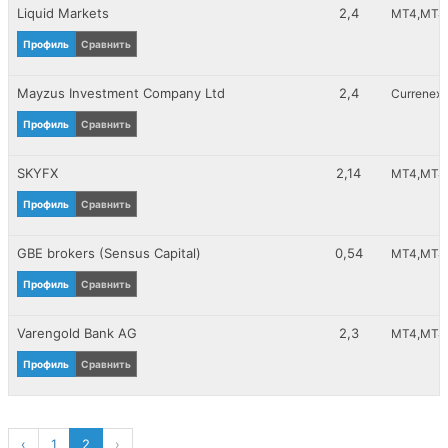
Liquid Markets
2,4
MT4
MT4_
Профиль
Сравнить
Mayzus Investment Company Ltd
2,4
Currenex_
Профиль
Сравнить
SKYFX
2,14
MT4
MT4_
Профиль
Сравнить
GBE brokers (Sensus Capital)
0,54
MT4
MT4_
Профиль
Сравнить
Varengold Bank AG
2,3
MT4
MT4_
Профиль
Сравнить
‹
1
2
›