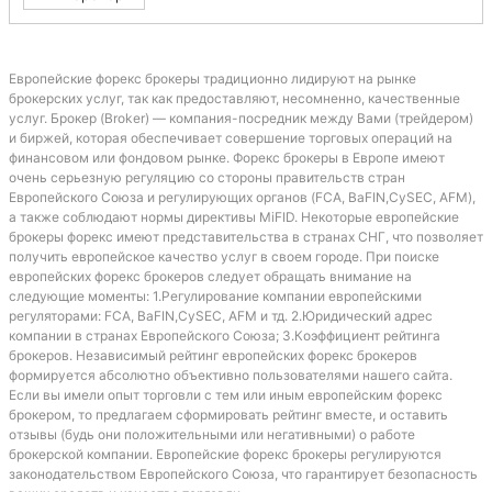
Европейские форекс брокеры традиционно лидируют на рынке
брокерских услуг, так как предоставляют, несомненно, качественные
услуг. Брокер (Broker) — компания-посредник между Вами (трейдером)
и биржей, которая обеспечивает совершение торговых операций на
финансовом или фондовом рынке. Форекс брокеры в Европе имеют
очень серьезную регуляцию со стороны правительств стран
Европейского Союза и регулирующих органов (FCA, BaFIN,CySEC, AFM),
а также соблюдают нормы директивы MiFID. Некоторые европейские
брокеры форекс имеют представительства в странах СНГ, что позволяет
получить европейское качество услуг в своем городе. При поиске
европейских форекс брокеров следует обращать внимание на
следующие моменты: 1.Регулирование компании европейскими
регуляторами: FCA, BaFIN,CySEC, AFM и тд. 2.Юридический адрес
компании в странах Европейского Союза; 3.Коэффициент рейтинга
брокеров. Независимый рейтинг европейских форекс брокеров
формируется абсолютно объективно пользователями нашего сайта.
Если вы имели опыт торговли с тем или иным европейским форекс
брокером, то предлагаем сформировать рейтинг вместе, и оставить
отзывы (будь они положительными или негативными) о работе
брокерской компании. Европейские форекс брокеры регулируются
законодательством Европейского Союза, что гарантирует безопасность