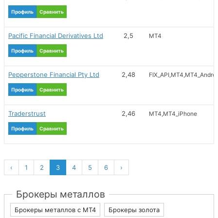
Профиль
Сравнить
Pacific Financial Derivatives Ltd
2,5
MT4
Профиль
Сравнить
Pepperstone Financial Pty Ltd
2,48
FIX_API
MT4
MT4_Androi
Профиль
Сравнить
Traderstrust
2,46
MT4
MT4_iPhone
Профиль
Сравнить
‹
1
2
3
4
5
6
›
Брокеры металлов
Брокеры металлов с МТ4
Брокеры золота