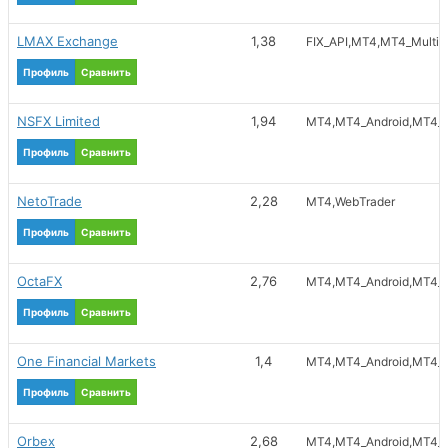
LMAX Exchange
1,38
FIX_API
MT4
MT4_MultiT
Профиль
Сравнить
NSFX Limited
1,94
MT4
MT4_Android
MT4_i
Профиль
Сравнить
NetoTrade
2,28
MT4
WebTrader
Профиль
Сравнить
OctaFX
2,76
MT4
MT4_Android
MT4_M
Профиль
Сравнить
One Financial Markets
1,4
MT4
MT4_Android
MT4_i
Профиль
Сравнить
Orbex
2,68
MT4
MT4_Android
MT4_M