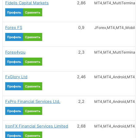
VLOAD
Fidelis Capital Markets
2,86
MT4
MT4_MultiTerminal
Inpay
Профиль
Сравнить
RBS
BitPay
Forex FS
0,9
JForex
MT4
MT4_Mobile
ePayService
Профиль
Сравнить
Forex4you
2,3
MT4
MT4_MultiTerminal
Профиль
Сравнить
FxGlory Ltd
2,46
MT4
MT4_Android
MT4_M
Профиль
Сравнить
FxPro Financial Services Ltd.
2,2
MT4
MT4_Android
MT4_M
Профиль
Сравнить
IronFX Financial Services Limited
2,68
MT4
MT4_Android
MT4_M
Профиль
Сравнить