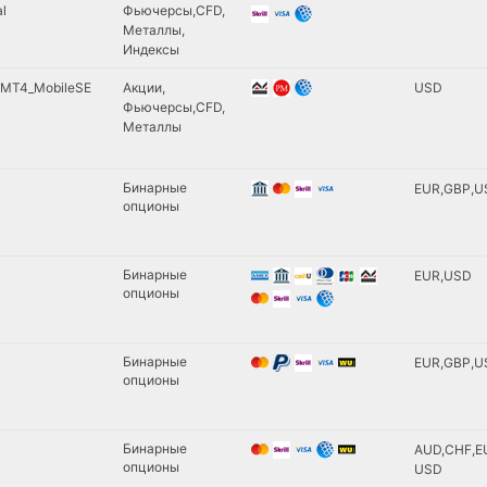
l
Фьючерсы
CFD
Металлы
Индексы
MT4_MobileSE
Акции
USD
Фьючерсы
CFD
Металлы
Бинарные
EUR
GBP
U
опционы
Бинарные
EUR
USD
опционы
Бинарные
EUR
GBP
U
опционы
Бинарные
AUD
CHF
E
опционы
USD