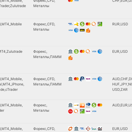
d
MT4_Mobile
Форекс
CFD
CHF
EUR
U
Saxo Bank
Skrill
rader
Zulutrade
Металлы
Societe Ge
Technocash
Sucden Fin
UKash
UBS
d
MT4_Mobile
Форекс
CFD
RUR
USD
)
Unikassa
EXANTE
Металлы
UnionPay
Market Sec
VISA
W1
)
Webmoney
MT4
Zulutrade
Форекс
EUR
USD
Металлы
ПАММ
)
WellPay
WesternUnion
Yoomoney
eNETS(bySKrill)
d
MT4_Mobile
Форекс
CFD
AUD
CHF
D
ся
ePayPayment
l
MT4_iPhone
Металлы
ПАММ
HUF
JPY
N
ade
cTrader
USD
ZAR
iDeal(bySkrill)
China UnionPay
Moneta_Ru
d
MT4_Mobile
Форекс
AUD
EUR
U
Ethereum
der
Металлы
ZCash
)
BitcoinCash
d
MT4_Mobile
Форекс
Ripple
CFD
EUR
USD