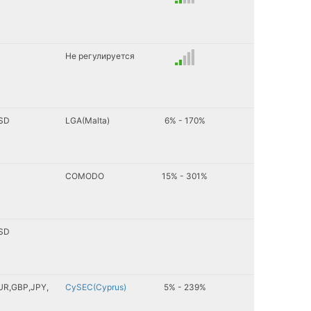
Не регулируется
SD
LGA(Malta)
6% - 170%
COMODO
15% - 301%
SD
UR
GBP
JPY
CySEC(Cyprus)
5% - 239%