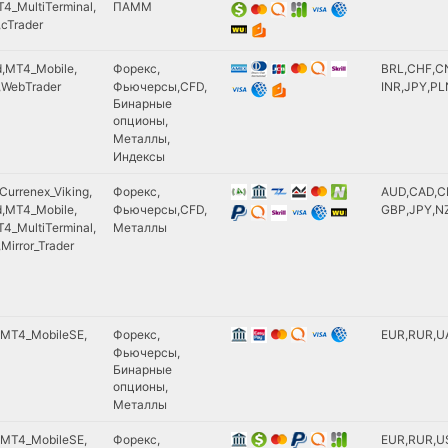
4_MultiTerminal
ПАММ
Advcash
cTrader
Litecoin
RaidoSpare
d
MT4_Mobile
Форекс
BRL
CHF
C
Tether (USDT)
WebTrader
Фьючерсы
CFD
INR
JPY
PL
BitPay
Бинарные
опционы
VLOAD
Металлы
ePayService
Индексы
Currenex_Viking
Форекс
AUD
CAD
C
d
MT4_Mobile
Фьючерсы
CFD
GBP
JPY
N
4_MultiTerminal
Металлы
Mirror_Trader
MT4_MobileSE
Форекс
EUR
RUR
U
Фьючерсы
Бинарные
опционы
Металлы
MT4_MobileSE
Форекс
EUR
RUR
U