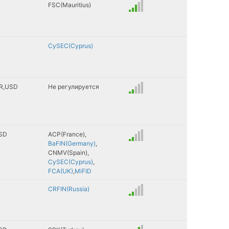
FSC(Mauritius)
 Data
CySEC(Cyprus)
n(NYSE:IDC)
n
ange
R
USD
Не регулируется
ital Group(LCG)
Bank
vestment Company
ch
SD
ACP(France)
BaFIN(Germany)
CNMV(Spain)
CySEC(Cyprus)
FCA(UK)
MiFID
nley
USA LLC
CRFIN(Russia)
nk
inancial Inc.
 of Scotland(RBS)