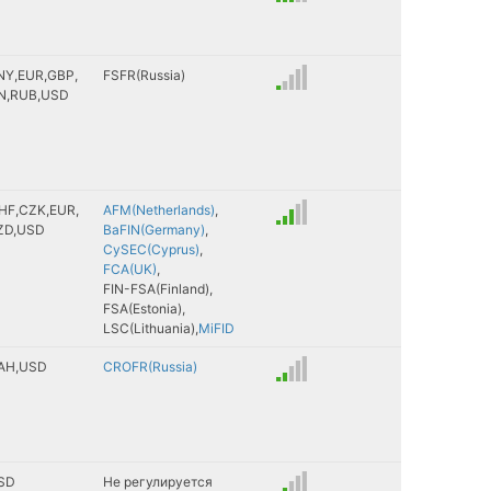
NY
EUR
GBP
FSFR(Russia)
N
RUB
USD
HF
CZK
EUR
AFM(Netherlands)
ZD
USD
BaFIN(Germany)
CySEC(Cyprus)
FCA(UK)
FIN-FSA(Finland)
FSA(Estonia)
LSC(Lithuania)
MiFID
AH
USD
CROFR(Russia)
SD
Не регулируется