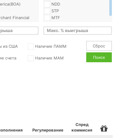
erica(BOA)
NDD
STP
chant Financial
MTF
me
Test
ts
Capital
ices)
Сброс
ы из США
Наличие ПАММ
perial Bank of
CIBC)
Поиск
ие счета
Наличие MAM
ank
se
Bank
tal (DCFX)
 Bank SA
FXCM)
Спред
пополнения
Регулирование
коммисия
achs