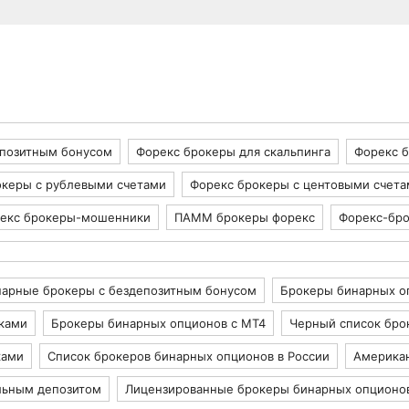
епозитным бонусом
Форекс брокеры для скальпинга
Форекс 
океры с рублевыми счетами
Форекс брокеры с центовыми счета
екс брокеры-мошенники
ПАММ брокеры форекс
Форекс-бро
арные брокеры с бездепозитным бонусом
Брокеры бинарных о
ками
Брокеры бинарных опционов с МТ4
Черный список бро
ками
Список брокеров бинарных опционов в России
Америка
льным депозитом
Лицензированные брокеры бинарных опционо