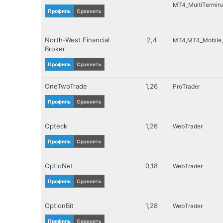
MT4_MultiTermina
Профиль
Сравнить
North-West Financial
2,4
MT4
MT4_Mobile
Broker
Профиль
Сравнить
OneTwoTrade
1,26
ProTrader
Профиль
Сравнить
Opteck
1,26
WebTrader
Профиль
Сравнить
OptioNet
0,18
WebTrader
Профиль
Сравнить
OptionBit
1,28
WebTrader
Профиль
Сравнить