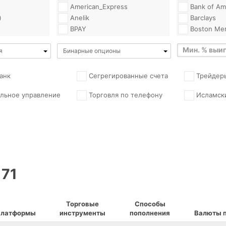
American_Express
Bank of Am
)
Anelik
Barclays
BPAY
Boston Mer
BankWire
Boston Pri
я
Бинарные опционы
Bitcoin
CHF Marke
)
CashU
CMS Forex(
MarketServ
blic)
ClickandBuy
анк
Сегрегированные счета
Трейдер
Canadian Im
Comepay
Commerce(
льное управление
Торговля по телефону
Исламск
a)
Contact
Citibank
DIXIPAY
Commerzb
Dengi_online
Credit Suis
DinersClub_International
Currenex
Discover
Deutsche 
EPS
Divisa Capi
EasyPay
Dukascopy
171
EcoCard
EBC
Eleksnet
EUEDEX
nd)
Euroset
FXCMPRO(
Торговые
Способы
FasaPay
платформы
инструменты
пополнения
Валюты 
FXTG
d)
GiroPay(bySkrill)
Goldman S