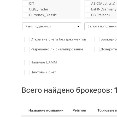
CIT
ASIC(Australia)
CQG_Trader
BaFIN(Germany
Currenex_Classic
CBI(Ireland)
Currenex_Viking
CFTC(US)
Язык поддержки
Currensee
Валюта пополнени
CMC(Greece)
Direct
CMVM(Portugal
FIX_API
CNB(CzechRepu
Открытие счета без документов
Брокер-б
FOREXTrader_Pro
CNMV(Spain)
Разрешено ли скальпирование
Доверите
FXChampion
CNVMR(Romani
FXInsidePro
COMODO
FX_Replitrader
CONSOB(Italy)
Наличие LAMM
Falcon_ToolKit
CRFIN(Russia)
Центовый счет
FrontStocks_PRO
CROFR(Russia)
Gainsy_Desktop_Platform
CySEC(Cyprus)
Gainsy_Mobile_Platform
DMCC(Dubai)
Всего найдено брокеров:
Gainsy_Web_Platform
EUEDEX(BVI)
ICTS(ActTrader)
FCA(UK)
JForex
FDRS(NewZeala
JForex_API
FI(Sweden)
Название компании
Рейтинг
Торговые 
Java
FIN-FSA(Finlan