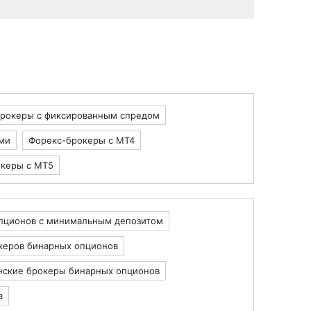
брокеры с фиксированным спредом
ми
Форекс-брокеры с MT4
керы с MT5
пционов с минимальным депозитом
керов бинарных опционов
нские брокеры бинарных опционов
в