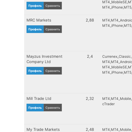
MT4_MobileSE
MT
MT5_MobileSE
SVGFSA
Профиль
Сравнить
MT4_iPhone
MT5
NetTradeX
LFSA
FxPRO Trading Platform
BVI FSC
MRC Markets
2,88
MT4
MT4_Androi
SCB
MT4_iPhone
MT5
Профиль
Сравнить
Mayzus Investment
2,4
Currenex_Classic
Company Ltd
MT4
MT4_Androi
MT4_MobileSE
MT
Профиль
Сравнить
MT4_iPhone
MT5
Mill Trade Ltd
2,32
MT4
MT4_Mobile
cTrader
Профиль
Сравнить
My Trade Markets
2,48
MT4
MT4_Mobile