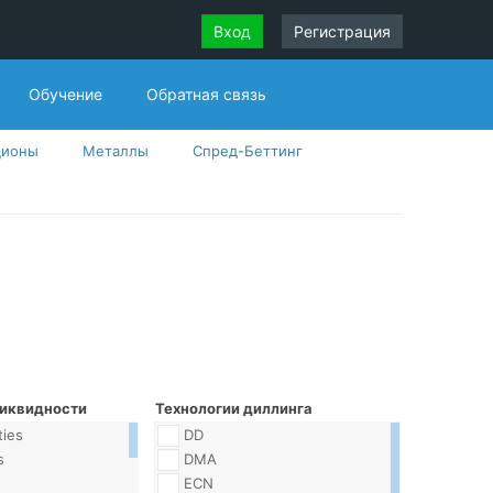
Вход
Регистрация
Обучение
Обратная связь
ционы
Металлы
Спред-Беттинг
иквидности
Технологии диллинга
ties
DD
s
DMA
ECN