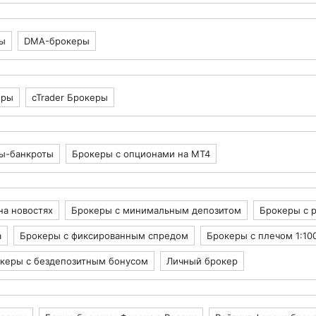
ы
DMA-брокеры
еры
cTrader Брокеры
ы-банкроты
Брокеры с опционами на МТ4
на новостях
Брокеры с минимальным депозитом
Брокеры с 
а
Брокеры с фиксированным спредом
Брокеры с плечом 1:10
керы с бездепозитным бонусом
Личный брокер