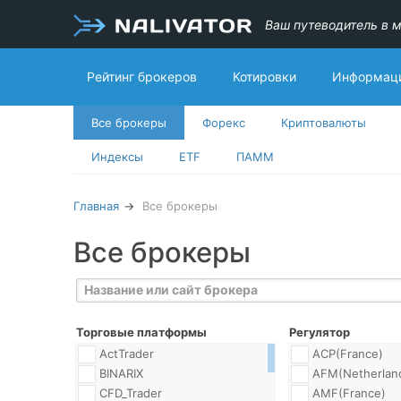
Ваш путеводитель в м
Рейтинг брокеров
Котировки
Информаци
Все брокеры
Форекс
Криптовалюты
Индексы
ETF
ПАММ
Главная
Все брокеры
Все брокеры
Торговые платформы
Регулятор
ActTrader
ACP(France)
BINARIX
AFM(Netherlan
CFD_Trader
AMF(France)