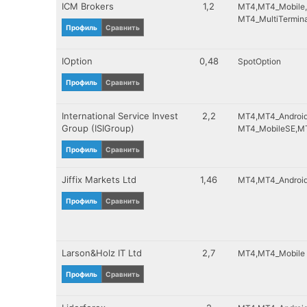
MT4
FINMA(Switzerl
ICM Brokers
1,2
MT4
MT4_Mobile
MT4_Android
FINRA(US)
MT4_MultiTermina
Профиль
Сравнить
MT4_Mobile
FMA(Austria)
MT4_MobileSE
FMA(NewZeala
IOption
0,48
SpotOption
MT4_MultiTerminal
FSA(Denmark)
MT4_iPhone
FSA(Estonia)
Профиль
Сравнить
MT5
FSA(Japan)
MT5_Android
MFSA(Malta)
International Service Invest
2,2
MT4
MT4_Androi
MT5_Mobile
FSA(SVG)
Group (ISIGroup)
MT4_MobileSE
MT
MT5_iPhone
FSA(SouthAfric
Профиль
Сравнить
Mirror_Trader
FSA(Sweden)
MobileTrader
FSC(BVI)
Jiffix Markets Ltd
1,46
MT4
MT4_Androi
NPBTrader
FSC(Bulgaris)
NinjaTrader
FSC(Mauritius)
Профиль
Сравнить
PowerTrader
FSCL(NewZeala
ProRealTime
FSFR(Russia)
ProTrader
FSMA(Belgium)
Larson&Holz IT Ltd
2,7
MT4
MT4_Mobile
Real_Stream
IFSC(Belize)
SWFXTrader
KROUFR(Russia
Профиль
Сравнить
Saxotrader
LGA(Malta)
Sirix_Tablet_Web_Trader
LSC(Lithuania)