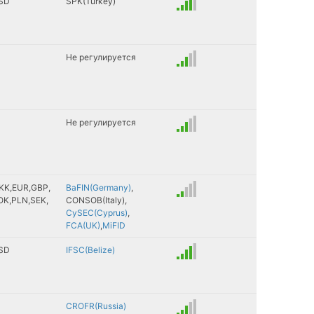
SD
SPK(Turkey)
nerale
ancial
Не регулируется
urities
Не регулируется
KK
EUR
GBP
BaFIN(Germany)
OK
PLN
SEK
CONSOB(Italy)
CySEC(Cyprus)
FCA(UK)
MiFID
SD
IFSC(Belize)
CROFR(Russia)