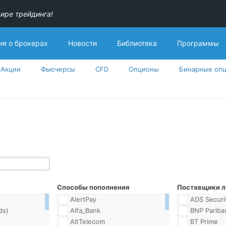
ире трейдинга!
я о брокерах
Новости
Библиотека
Программы
Акции
Фьючерсы
CFD
Опционы
Бинарные оп
Способы пополнения
Поставщики л
AlertPay
ADS Securi
ds)
Alfa_Bank
BNP Pariba
AltTelecom
BT Prime